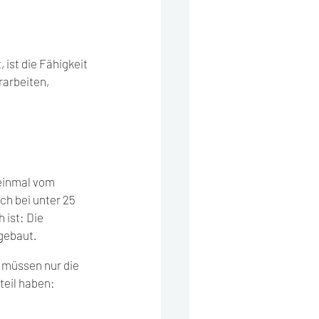
ist die Fähigkeit 
arbeiten, 
einmal vom 
ch bei unter 25 
ist: Die 
bgebaut.
 müssen nur die 
teil haben: