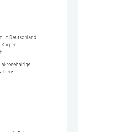
, in Deutschland 
 Körper 
h.
Laktosehaltige 
zählen: