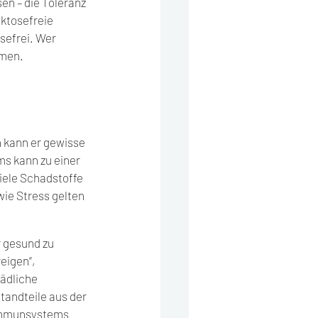
en – die Toleranz 
aktosefreie 
sefrei. Wer 
hmen.
 kann er gewisse 
s kann zu einer 
iele Schadstoffe 
ie Stress gelten 
r gesund zu 
eigen“, 
ädliche 
andteile aus der 
 Immunsystems 