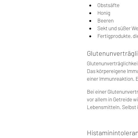
Obstsäfte
Honig
Beeren
Sekt und süßer We
Fertigprodukte, di
Glutenunverträgli
Glutenunverträglichkeit
Das körpereigene Immun
einer Immunreaktion. E
Bei einer Glutenunvertr
vor allem in Getreide w
Lebensmitteln. Selbst 
Histaminintolera