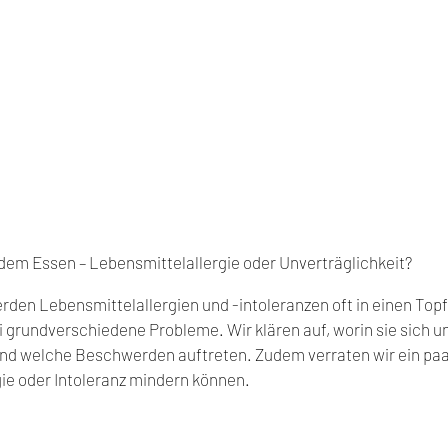
m Essen – Lebensmittelallergie oder Unverträglichkeit?
en Lebensmittelallergien und -intoleranzen oft in einen Topf
i grundverschiedene Probleme. Wir klären auf, worin sie sich u
und welche Beschwerden auftreten. Zudem verraten wir ein paar
ergie oder Intoleranz mindern können.