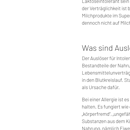
Laktoseintolerant sein
der Verträglichkeit ist
Milchprodukte im Super
dennoch nicht auf Mil
Was sind Ausl
Der Auslöser für Intol
Bestandteile der Nahru
Lebensmittelunverträgl
in den Blutkreislauf. S
als Ursache dafür.
Bei einer Allergie ist 
halten. Es fungiert wie
„körperfremd“, „ungefäh
Substanzen aus dem Kör
Nahrung, nämlich Eiwei