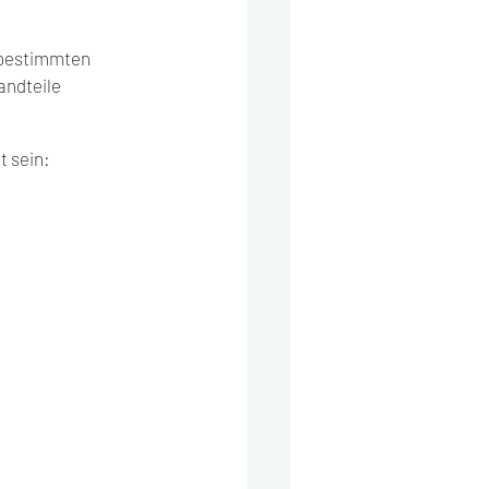
 bestimmten 
ndteile 
t sein: