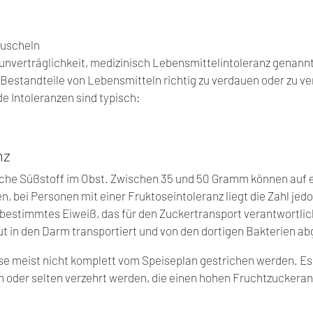
Muscheln
nverträglichkeit, medizinisch Lebensmittelintoleranz genannt, 
estandteile von Lebensmitteln richtig zu verdauen oder zu ver
e Intoleranzen sind typisch:
nz
liche Süßstoff im Obst. Zwischen 35 und 50 Gramm können auf 
 bei Personen mit einer Fruktoseintoleranz liegt die Zahl jedo
bestimmtes Eiweiß, das für den Zuckertransport verantwortlich 
t in den Darm transportiert und von den dortigen Bakterien a
e meist nicht komplett vom Speiseplan gestrichen werden. Es
oder selten verzehrt werden, die einen hohen Fruchtzuckeran