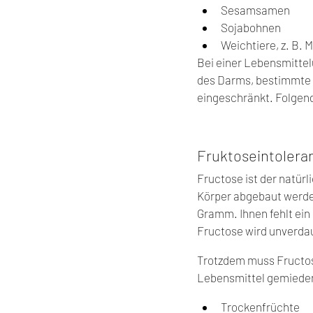
Sesamsamen
Sojabohnen
Weichtiere, z. B. 
Bei einer Lebensmittelu
des Darms, bestimmte B
eingeschränkt. Folgend
Fruktoseintolera
Fructose ist der natür
Körper abgebaut werden,
Gramm. Ihnen fehlt ein 
Fructose wird unverdau
Trotzdem muss Fructos
Lebensmittel gemieden 
Trockenfrüchte