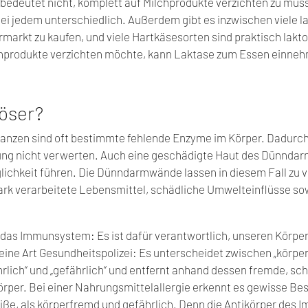
 bedeutet nicht, komplett auf Milchprodukte verzichten zu müss
 bei jedem unterschiedlich. Außerdem gibt es inzwischen viele l
markt zu kaufen, und viele Hartkäsesorten sind praktisch lakto
chprodukte verzichten möchte, kann Laktase zum Essen einne
öser?
eranzen sind oft bestimmte fehlende Enzyme im Körper. Dadurch
ng nicht verwerten. Auch eine geschädigte Haut des Dünndarm
ichkeit führen. Die Dünndarmwände lassen in diesem Fall zu v
tark verarbeitete Lebensmittel, schädliche Umwelteinflüsse sow
es das Immunsystem: Es ist dafür verantwortlich, unseren Körpe
 eine Art Gesundheitspolizei: Es unterscheidet zwischen „körper
rlich“ und „gefährlich“ und entfernt anhand dessen fremde, sch
per. Bei einer Nahrungsmittelallergie erkennt es gewisse Best
ße, als körperfremd und gefährlich. Denn die Antikörper des