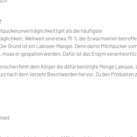
sch
z
hzuckerunverträglichkeit) gilt als die häufigste 
glichkeit: Weltweit sind etwa 75 % der Erwachsenen betroffen
 Der Grund ist ein Laktase-Mangel. Denn damit Milchzucker vom
 muss er gespalten werden. Dafür ist das Enzym verantwortlic
nschen fehlt dem Körper die dafür benötigte Menge Laktase. 
kurz nach dem Verzehr Beschwerden hervor. Zu den Produkten 
ise)