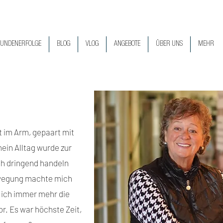
UNDENERFOLGE
BLOG
VLOG
ANGEBOTE
ÜBER UNS
MEHR
t im Arm, gepaart mit
in Alltag wurde zur
ch dringend handeln
ewegung machte mich
ob ich immer mehr die
r. Es war höchste Zeit,