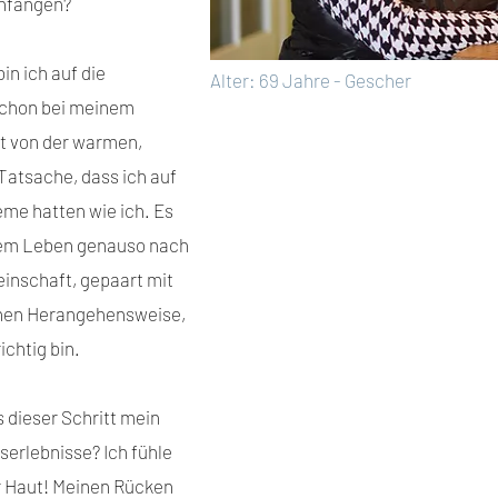
anfangen?
in ich auf die
Alter: 69 Jahre - Gescher
chon bei meinem
t von der warmen,
atsache, dass ich auf
eme hatten wie ich. Es
ihrem Leben genauso nach
inschaft, gepaart mit
chen Herangehensweise,
ichtig bin.
 dieser Schritt mein
serlebnisse? Ich fühle
er Haut! Meinen Rücken