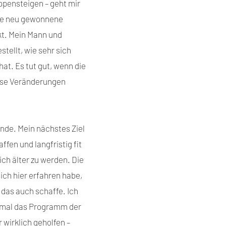
pensteigen – geht mir
ese neu gewonnene
kt. Mein Mann und
tellt, wie sehr sich
at. Es tut gut, wenn die
iese Veränderungen
Ende. Mein nächstes Ziel
affen und langfristig fit
ch älter zu werden. Die
ich hier erfahren habe,
 das auch schaffe. Ich
h mal das Programm der
 wirklich geholfen –