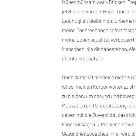
früher mühsam war – Bücken, Trep
jetzt leicht von der Hand. Und di
Leichtigkeit bleibt nicht unbemer
meine Tochter haben sofort festges
meine Lebensqualität verbessert h
Menschen, die dir nahestehen, d
ebenfalls schätzen.
Doch damit ist die Reise nicht zu 
ist es, meinen Körper weiter zu str
zu bleiben, um gesund und bewegli
Motivation und Unterstützung, die 
geben mir die Zuversicht, dass ich
kann nur sagen: ‚Probier einfac
Gesundheitscoaches!‘ Hier wird dir