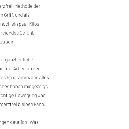
erzfrei-Methode der
 Griff, und als
noch ein paar Kilos
efreiendes Gefühl,
zu sein.
ie ganzheitliche
ur die Arbeit an den
es Programm, das alles
hes haben mir gezeigt,
 richtige Bewegung und
hmerzfrei bleiben kann.
ungen deutlich: Was