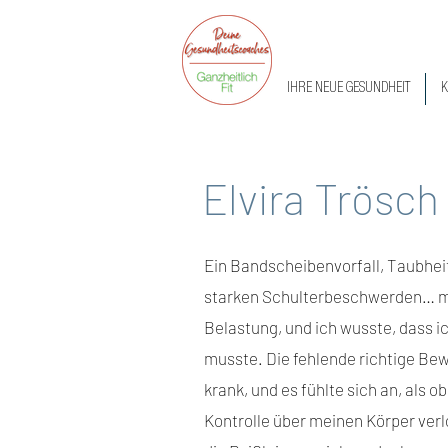
IHRE NEUE GESUNDHEIT
K
Elvira Trösch
Ein Bandscheibenvorfall, Taubhei
starken Schulterbeschwerden… me
Belastung, und ich wusste, dass i
musste. Die fehlende richtige B
krank, und es fühlte sich an, als 
Kontrolle über meinen Körper verlo