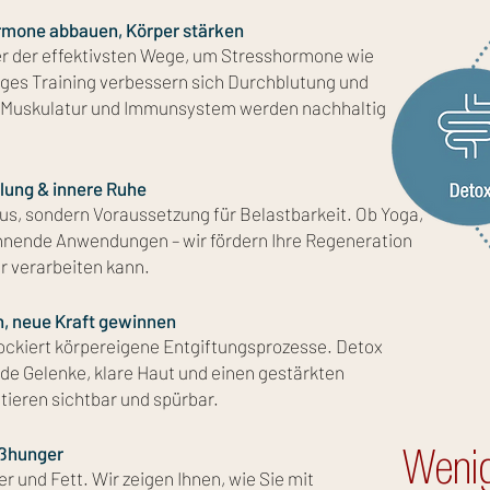
rmone abbauen, Körper stärken
er der effektivsten Wege, um Stresshormone wie
ges Training verbessern sich Durchblutung und
, Muskulatur und Immunsystem werden nachhaltig
olung & innere Ruhe
us, sondern Voraussetzung für Belastbarkeit. Ob Yoga,
nnende Anwendungen – wir fördern Ihre Regeneration
er verarbeiten kann.
n, neue Kraft gewinnen
lockiert körpereigene Entgiftungsprozesse. Detox
nde Gelenke, klare Haut und einen gestärkten
tieren sichtbar und spürbar.
ißhunger
Wenig
r und Fett. Wir zeigen Ihnen, wie Sie mit