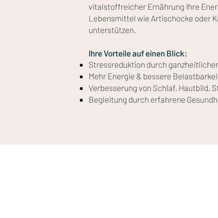
vitalstoffreicher Ernährung Ihre Ene
Lebensmittel wie Artischocke oder K
unterstützen.
Ihre Vorteile auf einen Blick:
Stressreduktion durch ganzheitliche
Mehr Energie & bessere Belastbarkeit
Verbesserung von Schlaf, Hautbild,
Begleitung durch erfahrene Gesund
CLUB AHAUS - Villa-Fit
CLUB 
Erhardstr. 2
Laure
48683 Ahaus
48607