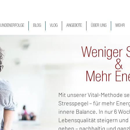
UNDENERFOLGE
BLOG
VLOG
ANGEBOTE
ÜBER UNS
MEHR
Weniger S
&
Mehr Ene
Mit unserer Vital-Methode se
Stresspegel – für mehr Ener
innere Balance. In nur 6 Woc
Lebensqualität steigern und 
gehen – nachhaltig und ganzh