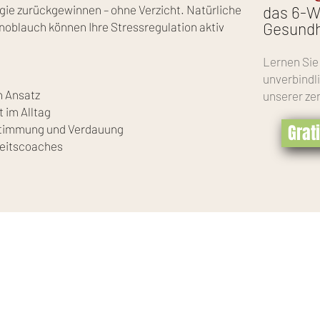
rgie zurückgewinnen – ohne Verzicht. Natürliche
das 6-
Gesundh
noblauch können Ihre Stressregulation aktiv
Lernen Sie
unverbindl
n Ansatz
unserer ze
 im Alltag
Grat
 Stimmung und Verdauung
heitscoaches
Datenschutz
OCHTRUP - Vital-Fit
Impressum
nzstr. 98
 Ochtrup
mail@gesundheitscoaches.de