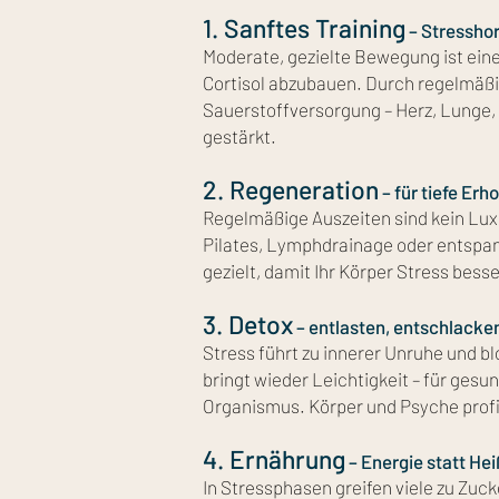
1. Sanftes Training
– Stressho
Moderate, gezielte Bewegung ist ein
Cortisol abzubauen. Durch regelmäßi
Sauerstoffversorgung – Herz, Lunge
gestärkt.
2. Regeneration
– für tiefe Erh
Regelmäßige Auszeiten sind kein Lux
Pilates, Lymphdrainage oder entspa
gezielt, damit Ihr Körper Stress bess
3. Detox
– entlasten, entschlacke
Stress führt zu innerer Unruhe und b
bringt wieder Leichtigkeit – für gesu
Organismus. Körper und Psyche profi
4. Ernährung
– Energie statt He
In Stressphasen greifen viele zu Zucke