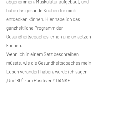
abgenommen, Muskulatur aufgebaut, und
habe das gesunde Kochen für mich
entdecken können. Hier habe ich das
ganzheitliche Programm der
Gesundheitscoaches lernen und umsetzen
können.
Wenn ich in einem Satz beschreiben
müsste, wie die Gesundheitscoaches mein
Leben verändert haben, würde ich sagen
„Um 180° zum Positiven!" DANKE
CLUB AHAUS -
CLUB OCHTRUP -
Villa-Fit
Vital-Fit
Erhardstr. 2
Laurenzstr. 98
48683 Ahaus
48607 Ochtrup
Tel:
02561 961166
Tel:
02553