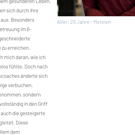
inem gesünderen Leben.
n sich durch ihre
aus. Besonders
Alter: 29 Jahre - Metelen
Betreuung im 6-
eschneiderte
 zu erreichen.
h mich daran, wie ich
elos fühlte. Doch nach
scoaches änderte sich
folge verbuchen.
bgenommen, sondern
lständig in den Griff
auch die gesteigerte
gleitet. Diese
allem dem