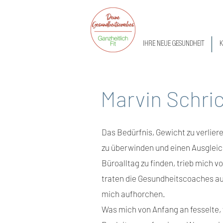
IHRE NEUE GESUNDHEIT
K
Marvin Schri
Das Bedürfnis, Gewicht zu verli
zu überwinden und einen Ausglei
Büroalltag zu finden, trieb mich 
traten die Gesundheitscoaches au
mich aufhorchen.
Was mich von Anfang an fesselte, 