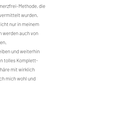
erzfrei-Methode, die
vermittelt wurden.
icht nur in meinem
rn werden auch von
en.
leiben und weiterhin
in tolles Komplett-
äre mit wirklich
ich mich wohl und