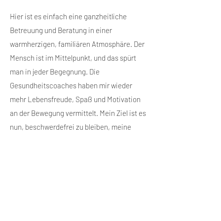
Hier ist es einfach eine ganzheitliche
Betreuung und Beratung in einer
warmherzigen, familiären Atmosphäre. Der
Mensch ist im Mittelpunkt, und das spürt
man in jeder Begegnung. Die
Gesundheitscoaches haben mir wieder
mehr Lebensfreude, Spaß und Motivation
an der Bewegung vermittelt. Mein Ziel ist es
nun, beschwerdefrei zu bleiben, meine
Ernährung weiter zu optimieren und
vielleicht noch 3 bis 4 cm weniger
Bauchumfang zu erreichen. Dank der
Unterstützung der Gesundheitscoaches
weiß ich, dass ich auf dem richtigen Weg
bin, um diese Ziele zu erreichen.