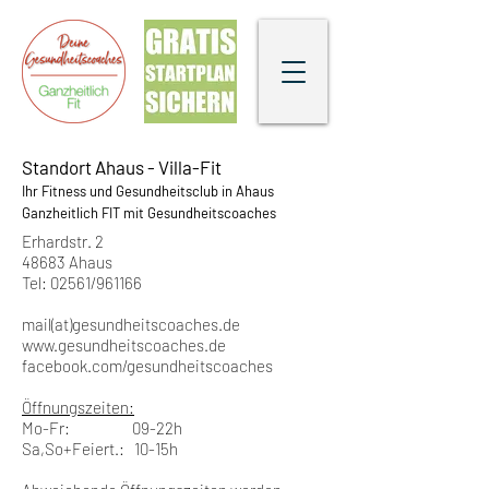
Standort Ahaus - Villa-Fit
Ihr Fitness u
nd Ge
sundheitsclub
in Ahaus
Ganzheitlich FIT mit Gesundheit
scoaches
Erhardstr. 2
48683 Ahaus
Tel: 02561/961166
mail(at)gesundheitscoaches.de
www.gesundheitscoaches.de
facebook.com/gesundheitscoaches
Öffnungszeiten:
Mo-Fr: 09-22h
Sa,So+Feiert.: 10-15h