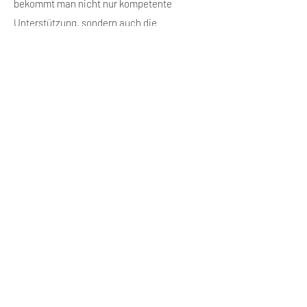
bekommt man nicht nur kompetente
Unterstützung, sondern auch die
Motivation, an sich selbst zu glauben und
weiterzumachen.
CLUB AHAUS -
CLUB OCHTRUP -
Villa-Fit
Vital-Fit
Erhardstr. 2
Laurenzstr. 98
48683 Ahaus
48607 Ochtrup
Tel:
02561 961166
Tel:
02553
7216466
Datenschutz
Impressum
mail@gesundheitscoaches.de