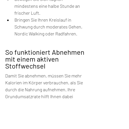
mindestens eine halbe Stunde an 
frischer Luft.
Bringen Sie Ihren Kreislauf in 
Schwung durch moderates Gehen, 
Nordic Walking oder Radfahren.
So funktioniert Abnehmen 
mit einem aktiven 
Stoffwechsel
Damit Sie abnehmen, müssen Sie mehr 
Kalorien im Körper verbrauchen, als Sie 
durch die Nahrung aufnehmen. Ihre 
Grundumsatzrate hilft Ihnen dabei 
herauszufinden, wie viele Kalorien Sie im 
Ruhezustand verbrennen. Diese Rate ist 
abhängig von Ihrem Geschlecht, Ihrem 
Alter und Ihrer Größe.