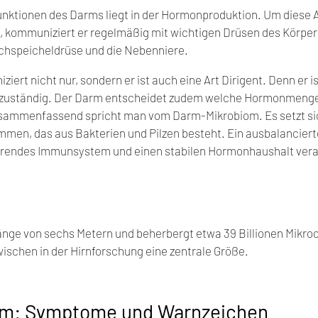
unktionen des Darms liegt in der Hormonproduktion. Um diese 
n, kommuniziert er regelmäßig mit wichtigen Drüsen des Körpers
uchspeicheldrüse und die Nebenniere.
rt nicht nur, sondern er ist auch eine Art Dirigent. Denn er ist 
zuständig. Der Darm entscheidet zudem welche Hormonmengen
usammenfassend spricht man vom Darm-Mikrobiom. Es setzt sic
en, das aus Bakterien und Pilzen besteht. Ein ausbalancierte
ierendes Immunsystem und einen stabilen Hormonhaushalt vera
nge von sechs Metern und beherbergt etwa 39 Billionen Mikro
wischen in der Hirnforschung eine zentrale Größe.
rm: Symptome und Warnzeichen