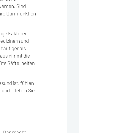
erden. Sind 
hre Darmfunktion 
ige Faktoren. 
edizinern und 
häufiger als 
naus nimmt die 
te Säfte, helfen 
sund ist, fühlen 
 und erleben Sie 
n. Das macht 