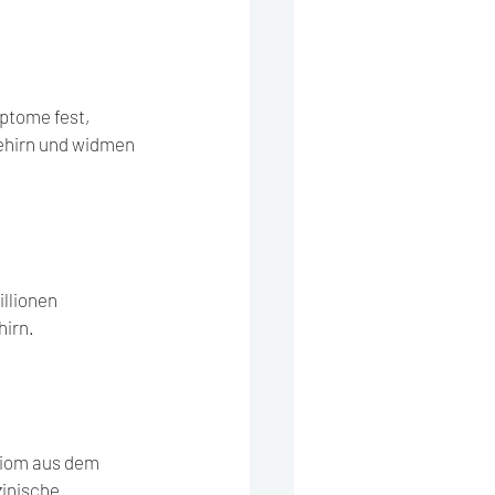
tome fest, 
ehirn und widmen 
llionen 
hirn.
biom aus dem 
inische 