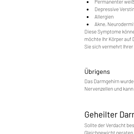
Permanenter weiß
Depressive Verst
Allergien
Akne, Neurodermi
Diese Symptome können
möchte Ihr Körper auf
Sie sich vermehrt Ihre
Übrigens
Das Darmgehirn wurde M
Nervenzellen und kann 
Geheilter Da
Sollte der Verdacht be
Gleichgewicht geraten 