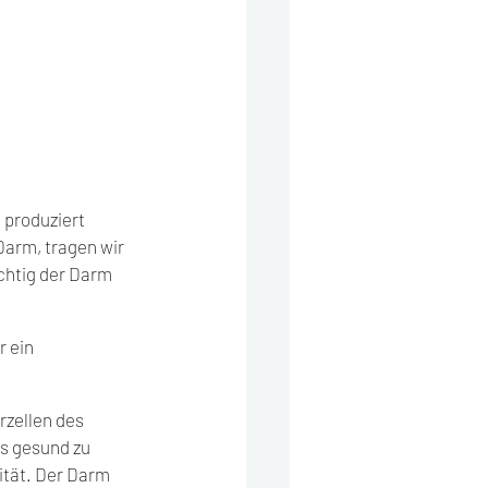
produziert 
arm, tragen wir 
chtig der Darm 
 ein 
rzellen des 
s gesund zu 
ität. Der Darm 