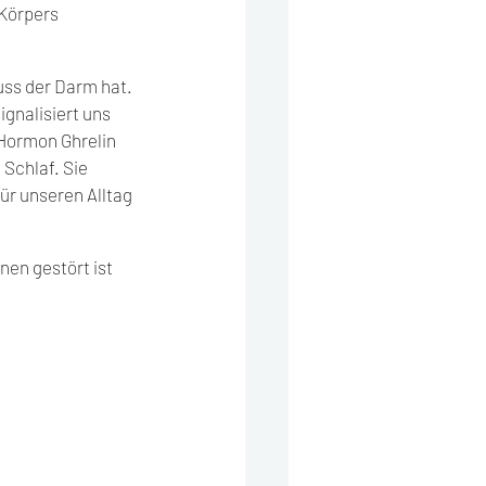
Körpers 
ss der Darm hat. 
gnalisiert uns 
Hormon Ghrelin 
Schlaf. Sie 
r unseren Alltag 
en gestört ist 