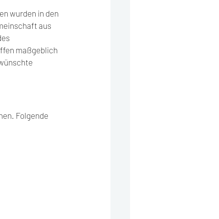
en wurden in den 
meinschaft aus 
des 
offen maßgeblich 
ewünschte 
hen. Folgende 