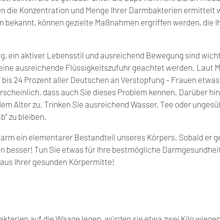
 die Konzentration und Menge Ihrer Darmbakterien ermittelt w
n bekannt, können gezielte Maßnahmen ergriffen werden, die I
, ein aktiver Lebensstil und ausreichend Bewegung sind wicht
 eine ausreichende Flüssigkeitszufuhr geachtet werden. Laut M
 bis 24 Prozent aller Deutschen an Verstopfung – Frauen etwas 
hrscheinlich, dass auch Sie dieses Problem kennen. Darüber hi
dem Alter zu. Trinken Sie ausreichend Wasser, Tee oder ungesüß
b” zu bleiben.
Darm ein elementarer Bestandteil unseres Körpers. Sobald er ge
en besser! Tun Sie etwas für Ihre bestmögliche Darmgesundheit
t aus Ihrer gesunden Körpermitte!
terien auf die Waage legen, würden sie etwa zwei Kilo wiege