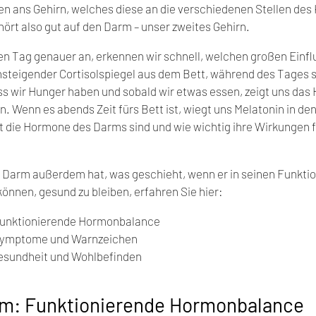
en ans Gehirn, welches diese an die verschiedenen Stellen des 
hört also gut auf den Darm – unser zweites Gehirn.
n Tag genauer an, erkennen wir schnell, welchen großen Einflu
nsteigender Cortisolspiegel aus dem Bett, während des Tages si
s wir Hunger haben und sobald wir etwas essen, zeigt uns das 
. Wenn es abends Zeit fürs Bett ist, wiegt uns Melatonin in den 
 die Hormone des Darms sind und wie wichtig ihre Wirkungen fü
Darm außerdem hat, was geschieht, wenn er in seinen Funktion
können, gesund zu bleiben, erfahren Sie hier:
unktionierende Hormonbalance
Symptome und Warnzeichen
esundheit und Wohlbefinden
m: Funktionierende Hormonbalance