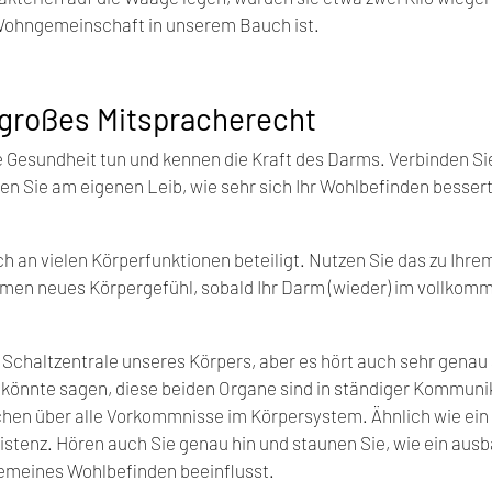
 Wohngemeinschaft in unserem Bauch ist.
 großes Mitspracherecht
re Gesundheit tun und kennen die Kraft des Darms. Verbinden Si
en Sie am eigenen Leib, wie sehr sich Ihr Wohlbefinden bessert
 an vielen Körperfunktionen beteiligt. Nutzen Sie das zu Ihrem
mmen neues Körpergefühl, sobald Ihr Darm (wieder) im vollkom
s Schaltzentrale unseres Körpers, aber es hört auch sehr genau 
 könnte sagen, diese beiden Organe sind in ständiger Kommuni
hen über alle Vorkommnisse im Körpersystem. Ähnlich wie ein 
stenz. Hören auch Sie genau hin und staunen Sie, wie ein ausb
emeines Wohlbefinden beeinflusst.