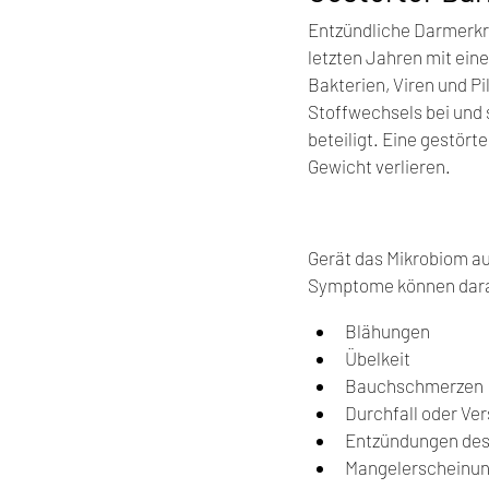
Entzündliche Darmerkra
letzten Jahren mit ein
Bakterien, Viren und P
Stoffwechsels bei und 
beteiligt. Eine gestört
Gewicht verlieren.
Gerät das Mikrobiom a
Symptome können darauf
Blähungen
Übelkeit
Bauchschmerzen
Durchfall oder Ve
Entzündungen de
Mangelerscheinun