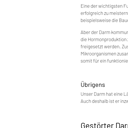
Eine der wichtigsten F
erfolgreich zu meister
beispielsweise die Ba
Aber der Darm kommunizie
die Hormonproduktion 
freigesetzt werden. Z
Mikroorganismen zusamm
somit für ein funktion
Übrigens
Unser Darm hat eine Lä
Auch deshalb ist er inz
Gestörter Da