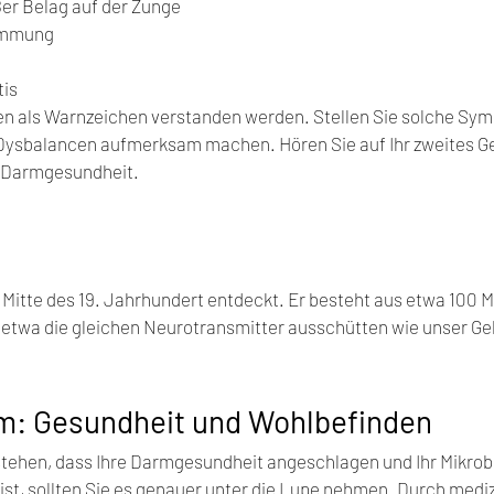
er Belag auf der Zunge
immung
tis
 als Warnzeichen verstanden werden. Stellen Sie solche Symp
 Dysbalancen aufmerksam machen. Hören Sie auf Ihr zweites G
r Darmgesundheit.
itte des 19. Jahrhundert entdeckt. Er besteht aus etwa 100 Mi
etwa die gleichen Neurotransmitter ausschütten wie unser Ge
rm: Gesundheit und Wohlbefinden
stehen, dass Ihre Darmgesundheit angeschlagen und Ihr Mikro
ist, sollten Sie es genauer unter die Lupe nehmen. Durch mediz