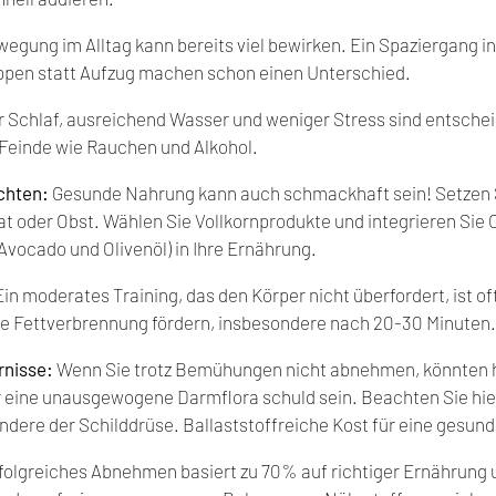
egung im Alltag kann bereits viel bewirken. Ein Spaziergang in
ppen statt Aufzug machen schon einen Unterschied.
r Schlaf, ausreichend Wasser und weniger Stress sind entsche
einde wie Rauchen und Alkohol.
ichten:
 Gesunde Nahrung kann auch schmackhaft sein! Setzen S
t oder Obst. Wählen Sie Vollkornprodukte und integrieren Si
Avocado und Olivenöl) in Ihre Ernährung.
Ein moderates Training, das den Körper nicht überfordert, ist oft 
ie Fettverbrennung fördern, insbesondere nach 20-30 Minuten.
rnisse:
 Wenn Sie trotz Bemühungen nicht abnehmen, könnten 
 eine unausgewogene Darmflora schuld sein. Beachten Sie hie
ere der Schilddrüse. Ballaststoffreiche Kost für eine gesun
rfolgreiches Abnehmen basiert zu 70% auf richtiger Ernährung 