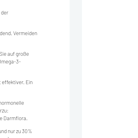
 der 
idend. Vermeiden 
ie auf große 
e Omega-3-
effektiver. Ein 
hormonelle 
rzu: 
de Darmflora.
und nur zu 30% 