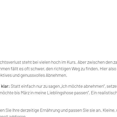
tsverlust steht bei vielen hoch im Kurs. Aber zwischen den za
en fällt es oft schwer, den richtigen Weg zu finden. Hier also
fektives und genussvolles Abnehmen.
 klar:
 Statt einfach nur zu sagen „Ich möchte abnehmen“, setzen
möchte bis März in meine Lieblingshose passen“. Ein realistische
en Sie Ihre derzeitige Ernährung und passen Sie sie an. Kleine
nell addieren.