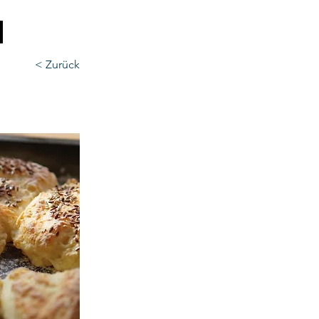
N
< Zurück