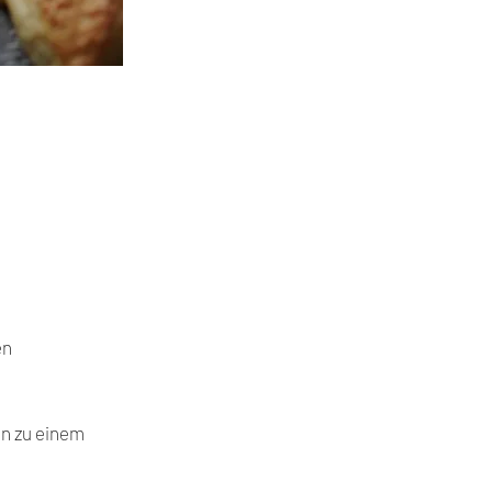
en
nn zu einem