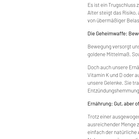
Es ist ein Trugschluss 
Alter steigt das Risiko
von übermäßiger Belast
Die Geheimwaffe: Bew
Bewegung versorgt unse
goldene Mittelmaß. S
Doch auch unsere Ernäh
Vitamin K und D oder a
unsere Gelenke. Sie tr
Entzündungshemmung 
Ernährung: Gut, aber o
Trotz einer ausgewogene
ausreichender Menge z
einfach der natürliche