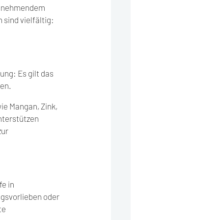
t zunehmendem 
sind vielfältig: 
ng: Es gilt das 
en.
ie Mangan, Zink, 
terstützen 
ur 
e in 
gsvorlieben oder 
te 