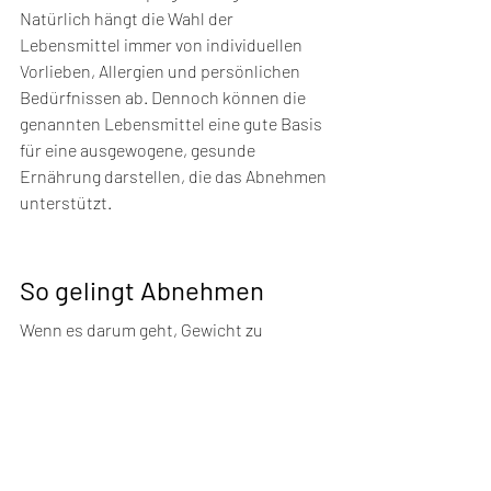
Natürlich hängt die Wahl der 
Lebensmittel immer von individuellen 
Vorlieben, Allergien und persönlichen 
Bedürfnissen ab. Dennoch können die 
genannten Lebensmittel eine gute Basis 
für eine ausgewogene, gesunde 
Ernährung darstellen, die das Abnehmen 
unterstützt.
So gelingt Abnehmen
Wenn es darum geht, Gewicht zu 
verlieren, gibt es einige Lebensmittel, die 
den Prozess behindern können. Hierzu 
gehören vor allem solche, die reich an 
Zucker und Fett sind, wie zum Beispiel 
Fast Food, Limonaden oder Süßigkeiten. 
Diese enthalten oft viele Kalorien und 