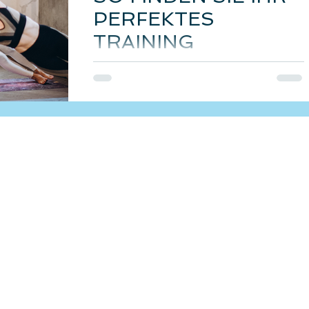
PERFEKTES
TRAINING
Training hält gesund, schlank und
jung, heißt es. Jeder Mensch sollte
regelmäßig trainieren, um seine
Gesundheit zu erhalten. Aber...