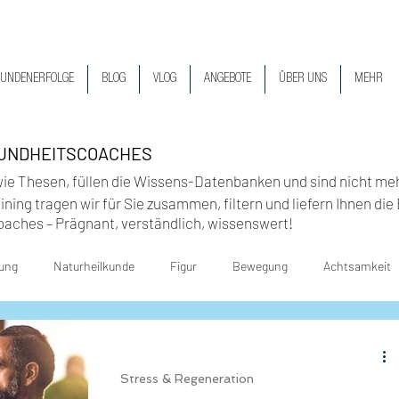
UNDENERFOLGE
BLOG
VLOG
ANGEBOTE
ÜBER UNS
MEHR
SUNDHEITSCOACHES
wie
Thesen, füllen die Wissens-Datenbanken und sind nicht me
ning tragen wir für Sie zusammen, filtern und liefern Ihnen di
oaches – Prägnant, verständlich, wissenswert
!
ung
Naturheilkunde
Figur
Bewegung
Achtsamkeit
ndheit
Stress & Regeneration
Hormone
Darm
Stress & Regeneration