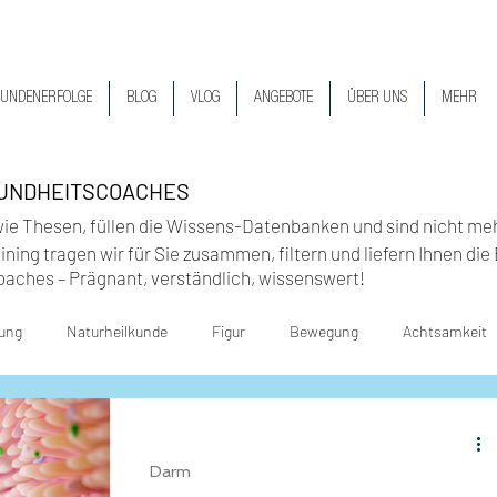
UNDENERFOLGE
BLOG
VLOG
ANGEBOTE
ÜBER UNS
MEHR
SUNDHEITSCOACHES
wie
Thesen, füllen die Wissens-Datenbanken und sind nicht me
ning tragen wir für Sie zusammen, filtern und liefern Ihnen di
oaches – Prägnant, verständlich, wissenswert
!
ung
Naturheilkunde
Figur
Bewegung
Achtsamkeit
ndheit
Stress & Regeneration
Hormone
Darm
Darm