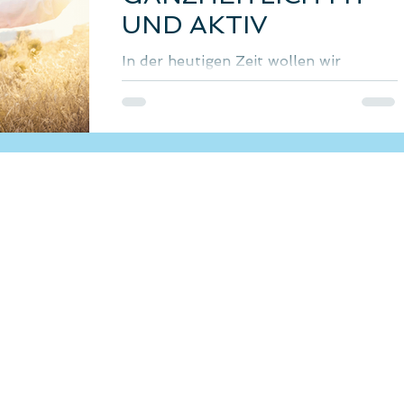
UND AKTIV
In der heutigen Zeit wollen wir
“ganzheitlich fit” werden und bleiben.
Doch was genau bedeutet es, wenn
wir von Ganzheitlichkeit sprechen...